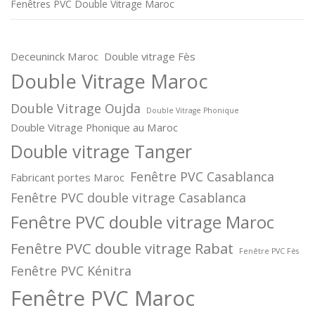
a
Fenêtres PVC Double Vitrage Maroc
r
t
Deceuninck Maroc
Double vitrage Fès
i
Double Vitrage Maroc
c
l
Double Vitrage Oujda
Double Vitrage Phonique
e
Double Vitrage Phonique au Maroc
s
Double vitrage Tanger
Fenêtre PVC Casablanca
Fabricant portes Maroc
Fenêtre PVC double vitrage Casablanca
Fenêtre PVC double vitrage Maroc
Fenêtre PVC double vitrage Rabat
Fenêtre PVC Fès
Fenêtre PVC Kénitra
Fenêtre PVC Maroc