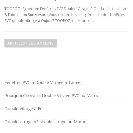
TOOPOZ : Expert en Fenêtres PVC Double Vitrage à Oujda – Installation
& Fabrication Sur Mesure Vous recherchez un spécialiste des fenêtres
PVC double vitrage à Oujda ? TOOPOZ, entreprise …
N
a
ARTICLES PLUS ANCIENS
v
i
g
a
t
Fenêtres PVC à Double Vitrage à Tanger
i
Pourquoi Choisir le Double Vitrage PVC au Maroc
o
n
Double Vitrage à Fès
d
e
Double vitrage VS simple vitrage au Maroc
s