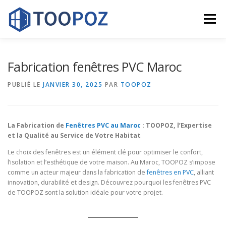
Aller
au
Menu
contenu
FENÊTRE PVC
PORTE PVC
VOLET ROULANT
Fabrication fenêtres PVC Maroc
PUBLIÉ LE
JANVIER 30, 2025
PAR
TOOPOZ
DOUBLE VITRAGE
RÉALISATION
CONTACT
La Fabrication de
Fenêtres PVC au Maroc
: TOOPOZ, l’Expertise
et la Qualité au Service de Votre Habitat
Le choix des fenêtres est un élément clé pour optimiser le confort,
l’isolation et l’esthétique de votre maison. Au Maroc, TOOPOZ s’impose
comme un acteur majeur dans la fabrication de
fenêtres en PVC
, alliant
innovation, durabilité et design. Découvrez pourquoi les fenêtres PVC
de TOOPOZ sont la solution idéale pour votre projet.