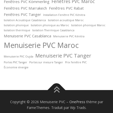
Fenêtres PVC Maroc
Fenêtres PVC Kömmerling
Fenêtres PVC Marrakech
Fenêtres PVC Rabat
Fenêtres PVC Tanger
Installation Fenêtre PVC Kénitra
Isolation Acoustique Casablanca
Isolation acoustique Maroc
Isolation phonique
Isolation phonique au Maroc
Isolation phonique Maroc
Isolation thermique
Isolation Thermique Casablanca
Menuiserie PVC Casablanca
Menuiserie PVC Kénitra
Menuiserie PVC Maroc
Menuiserie PVC Tanger
Menuiserie PVC Oujda
Portes PVC Tanger
Portes sur mesure Tanger
Prix fenêtre PVC
Économie énergie
Copyright © 2026 Menuiserie PVC
–
OnePress
thème par
FameThemes. Traduit par Wp Trads.