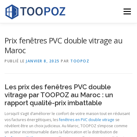
Aller
au
Menu
contenu
FENÊTRE PVC
PORTE PVC
VOLET ROULANT
Prix fenêtres PVC double vitrage au
Maroc
DOUBLE VITRAGE
RÉALISATION
CONTACT
PUBLIÉ LE
JANVIER 8, 2025
PAR
TOOPOZ
Les prix des fenêtres PVC double
vitrage par TOOPOZ au Maroc : un
rapport qualité-prix imbattable
Lorsqu’il s’agit d’améliorer le confort de votre maison tout en réduisant
vos factures énergétiques, les
fenêtres en PVC
double vitrage
se
révèlent être un choix judicieux. Au Maroc, TOOPOZ s’impose comme
un acteur incontournable dans la fabrication et la distribution de